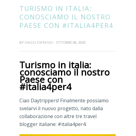
TURISMO IN ITALIA:
CONOSCIAMO IL NOSTRO
PAESE CON #ITALIA4PER4
BY
VIAGGI ESPRESSO
- OTTOBRE 08, 2020
Turismo in italia:
conosciamo il nostro
Paese con
#italia4per4
Ciao Daytrippers! Finalmente possiamo
svelarvi il nuovo progetto, nato dalla
collaborazione con altre tre travel
blogger italiane: #italia4per4.