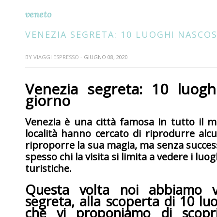
veneto
VENEZIA SEGRETA: 10 LUOGHI NASCOS
BY
VIAGGI ESPRESSO
- GIUGNO 08, 2020
Venezia segreta: 10 luogh
giorno
Venezia è una città famosa in tutto il 
località hanno cercato di riprodurre alc
riproporre la sua magia, ma senza succes
spesso chi la visita si limita a vedere i luo
turistiche.
Questa volta noi abbiamo v
segreta, alla scoperta di 10 luo
che vi proponiamo di scopr