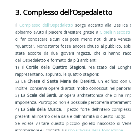
3. Complesso dell’Ospedaletto
Il
Complesso dell'Ospedaletto
sorge accanto alla Basilica 
abbiamo avuto il piacere di visitare grazie a
Gioielli Nascosti
di far conoscere alcuni dei posti meno noti di una Venezia
"quantità". Nonostante fosse ancora chiuso al pubblico, abbi
state accolte da due giovani ragazzi, che ci hanno racc
dell'Ospedaletto è formato da più ambienti:
1) Il
Cortile delle Quattro Stagioni
, realizzato dal Long
rappresentano, appunto, le quattro stagioni;
2) La
Chiesa di Santa Maria dei Derelitti
, un edificio con 
Inoltre, conserva opere di artisti molto conosciuti nel panora
3) La
Scala del Sardi
, un'opera architettonica che ci ha imp
imponenza. Purtroppo non è possibile percorrerla interamente
4) La
Sala della Musica
, il pezzo forte dell'intero complesso
presenti all'interno della sala e dall'intimità di questo luogo.
Se volete visitare questo piccolo gioiello nascosto di Ven
informazioni e i contatti sul
sito ufficiale della fondazione
.