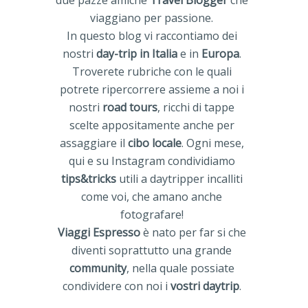
due pazze amiche
Travel Blogger
che
viaggiano per passione.
In questo blog vi raccontiamo dei
nostri
day-trip in Italia
e in
Europa
.
Troverete rubriche con le quali
potrete ripercorrere assieme a noi i
nostri
road tours
, ricchi di tappe
scelte appositamente anche per
assaggiare il
cibo locale
. Ogni mese,
qui e su Instagram condividiamo
tips&tricks
utili a daytripper incalliti
come voi, che amano anche
fotografare!
Viaggi Espresso
è nato per far si che
diventi soprattutto una grande
community
, nella quale possiate
condividere con noi i
vostri daytrip
.